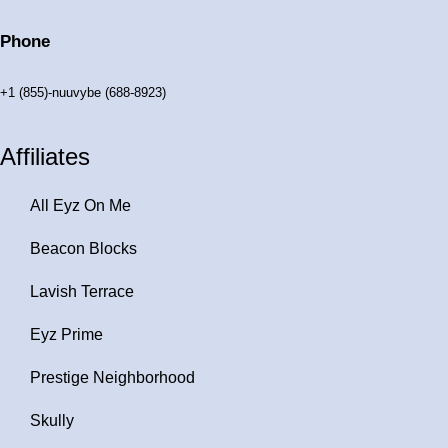
Phone
+1 (855)-nuuvybe (688-8923)
Affiliates
All Eyz On Me
Beacon Blocks
Lavish Terrace
Eyz Prime
Prestige Neighborhood
Skully