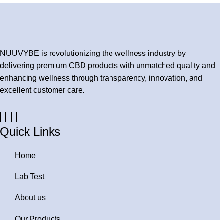
NUUVYBE is revolutionizing the wellness industry by
delivering premium CBD products with unmatched quality and
enhancing wellness through transparency, innovation, and
excellent customer care.
Quick Links
Home
Lab Test
About us
Our Products